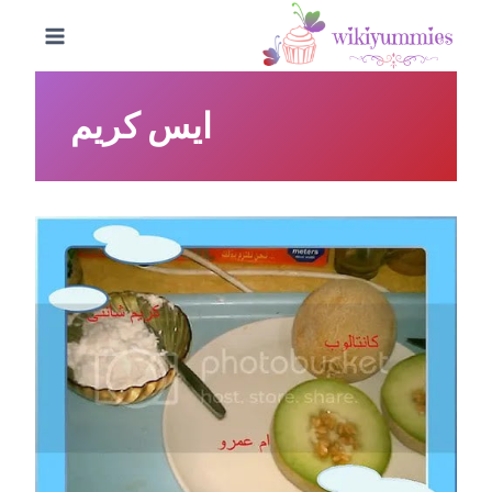
لتجاوز
لى
لمحتوى
ايس كريم