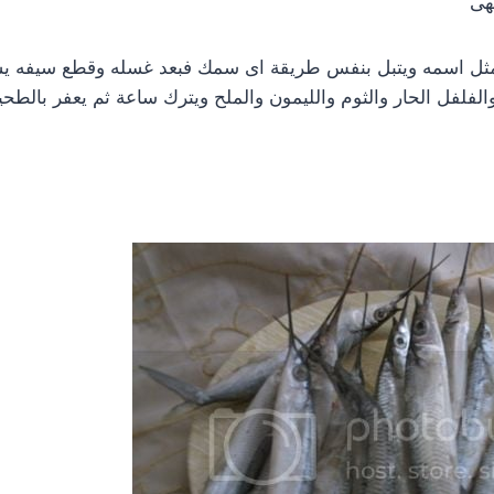
هى
ل اسمه ويتبل بنفس طريقة اى سمك فبعد غسله وقطع سيفه يش
لفلفل الحار والثوم والليمون والملح ويترك ساعة ثم يعفر بالطحي